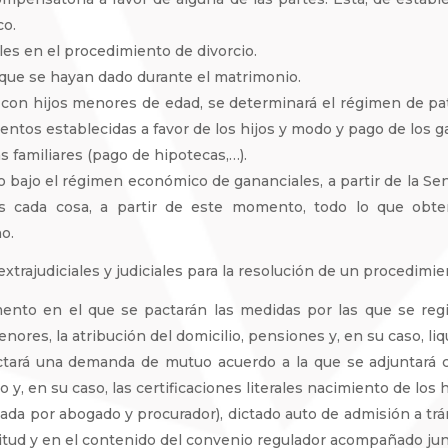
co.
ales en el procedimiento de divorcio.
 que se hayan dado durante el matrimonio.
con hijos menores de edad, se determinará el régimen de patr
ntos establecidas a favor de los hijos y modo y pago de los ga
 familiares (pago de hipotecas,…).
 bajo el régimen económico de gananciales, a partir de la Sent
s cada cosa, a partir de este momento, todo lo que obte
o.
xtrajudiciales y judiciales para la resolución de un procedimi
nto en el que se pactarán las medidas por las que se regirá
enores, la atribución del domicilio, pensiones y, en su caso, li
actará una demanda de mutuo acuerdo a la que se adjuntará
o y, en su caso, las certificaciones literales nacimiento de los h
da por abogado y procurador), dictado auto de admisión a trámi
icitud y en el contenido del convenio regulador acompañado ju