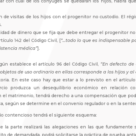
ar con cuál de los cónyuges se quedarán los hijos, habrá que
 de visitas de los hijos con el progenitor no custodio. El rég
.
idad de dinero que se fija que debe entregar el progenitor no 
ículo 142 del Código Civil, [
“…todo lo que es indispensable p
sistencia médica”
].
egún establece el artículo 96 del Código Civil,
“En defecto de
os objetos de uso ordinario en ellas corresponde a los hijos 
a. En este caso hay que estar a lo previsto en el artículo 
rcio produzca un desequilibrio económico en relación co
n el matrimonio, tendrá derecho a una compensación que podr
ca, según se determine en el convenio regulador o en la senten
o contencioso tendrá el siguiente esquema:
 la parte realizará las alegaciones en las que fundamente s
ito de demandada, podrá solicitarse la práctica de prueba anti