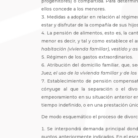
progenitores) o compartida. Para determin
ellos concede a los menores.
Medidas a adoptar en relación al régimen
estar y disfrutar de la compañía de sus hijos
La pensión de alimentos, esto es, la cant
menor es decir, y tal y como establece el art
habitación (vivienda familiar), vestido y a
Régimen de los gastos extraordinarios.
Atribución del domicilio familiar, que, s
Juez, el uso de la vivienda familiar y de l
Establecimiento de pensión compensatori
cónyuge al que la separación o el divo
empeoramiento en su situación anterior e
tiempo indefinido, o en una prestación úni
De modo esquemático el proceso de divorci
Se interpondrá demanda principal donde
puntos anteriormente indicados. En el escr